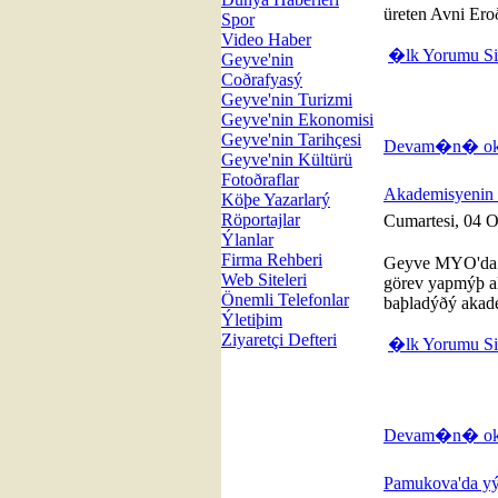
üreten Avni Eroð
Spor
Video Haber
�lk Yorumu S
Geyve'nin
Coðrafyasý
Geyve'nin Turizmi
Geyve'nin Ekonomisi
Geyve'nin Tarihçesi
Devam�n� oku
Geyve'nin Kültürü
Fotoðraflar
Akademisyenin 
Köþe Yazarlarý
Röportajlar
Cumartesi, 04 
Ýlanlar
Firma Rehberi
Geyve MYO'da 
Web Siteleri
görev yapmýþ a
Önemli Telefonlar
baþladýðý akadem
Ýletiþim
Ziyaretçi Defteri
�lk Yorumu S
Devam�n� oku
Pamukova'da yýl