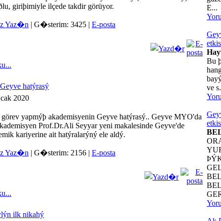
lu, giriþimiyle ilçede takdir görüyor.
E...
Yor
iz Yaz�n
| G�sterim: 3425 |
E-posta
Geyv
etkis
Hay
Bu þ
...
hang
bayý
Geyve hatýrasý
ve s.
Yor
Ocak 2020
Geyv
görev yapmýþ akademisyenin Geyve hatýrasý.. Geyve MYO'da
etkis
kademisyen Prof.Dr.Ali Seyyar yeni makalesinde Geyve'de
BE
ik kariyerine ait hatýralarýný ele aldý.
OR
YU
iz Yaz�n
| G�sterim: 2156 |
E-posta
ÞÝ
GE
BE
BE
...
GER
Yor
ýn ilk nikahý
Ak P