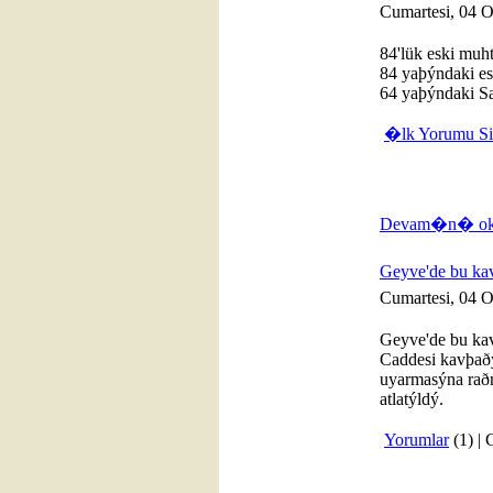
Cumartesi, 04 
84'lük eski muh
84 yaþýndaki esk
64 yaþýndaki Sa
�lk Yorumu S
Devam�n� oku
Geyve'de bu ka
Cumartesi, 04 
Geyve'de bu ka
Caddesi kavþaðý
uyarmasýna rað
atlatýldý.
Yorumlar
(1) |