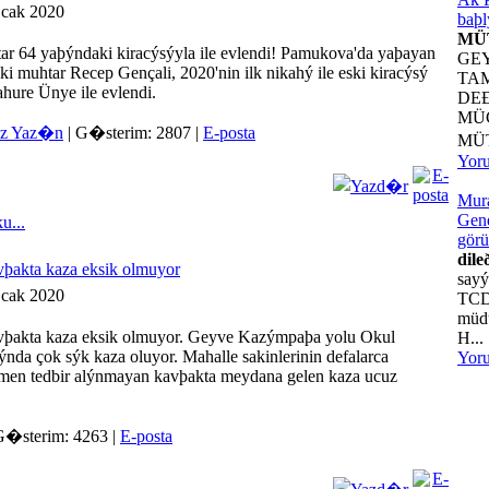
Ocak 2020
baþl
MÜ
tar 64 yaþýndaki kiracýsýyla ile evlendi! Pamukova'da yaþayan
GE
i muhtar Recep Gençali, 2020'nin ilk nikahý ile eski kiracýsý
TA
hure Ünye ile evlendi.
DE
MÜ
iz Yaz�n
| G�sterim: 2807 |
E-posta
MÜ
Yor
Mur
Gene
...
görü
dile
vþakta kaza eksik olmuyor
sayý
Ocak 2020
TCD
müdü
vþakta kaza eksik olmuyor. Geyve Kazýmpaþa yolu Okul
H...
nda çok sýk kaza oluyor. Mahalle sakinlerinin defalarca
Yor
men tedbir alýnmayan kavþakta meydana gelen kaza ucuz
 G�sterim: 4263 |
E-posta