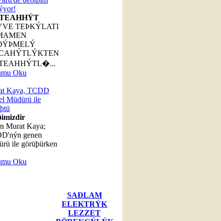
ýyor!
TEAHHÝT
YVE TEÞKÝLATI
MAMEN
ÐÝÞMELÝ
CAHÝTLÝKTEN
TEAHHÝTL�...
umu Oku
at Kaya, TCDD
l Müdürü ile
þtü
ðimizdir
n Murat Kaya;
D'nýn genen
rü ile görüþürken
umu Oku
SAÐLAM
ELEKTRÝK
LEZZET