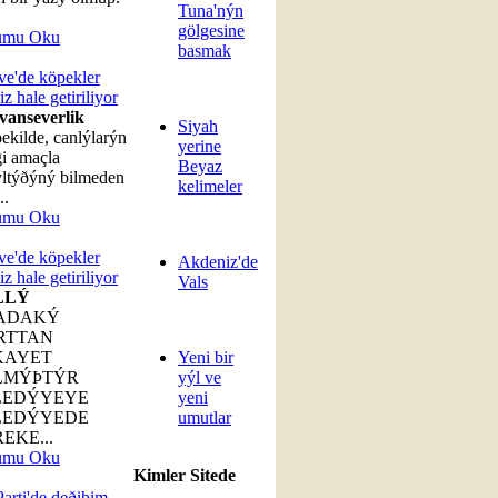
Tuna'nýn
gölgesine
umu Oku
basmak
e'de köpekler
iz hale getiriliyor
vanseverlik
Siyah
ekilde, canlýlarýn
yerine
i amaçla
Beyaz
ltýðýný bilmeden
kelimeler
..
umu Oku
e'de köpekler
Akdeniz'de
iz hale getiriliyor
Vals
LLÝ
ADAKÝ
RTTAN
KAYET
Yeni bir
LMÝÞTÝR
yýl ve
LEDÝYEYE
yeni
LEDÝYEDE
umutlar
EKE...
umu Oku
Kimler Sitede
arti'de deðiþim