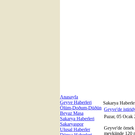
Anasayfa
Geyve Haberleri
Sakarya Haberle
Ölüm-Doðum-Düðün
Geyve'de istirid
Beyaz Masa
Pazar, 05 Ocak
Sakarya Haberleri
Sakaryaspor
Geyve'de örnek 
Ulusal Haberler
mevkiinde 120 m
Dünya Haberleri