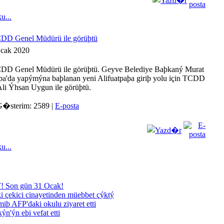
...
DD Genel Müdürü ile görüþtü
Ocak 2020
DD Genel Müdürü ile görüþtü. Geyve Belediye Baþkaný Murat
þa'da yapýmýna baþlanan yeni Alifuatpaþa giriþ yolu için TCDD
li Ýhsan Uygun ile görüþtü.
 G�sterim: 2589 |
E-posta
...
Son gün 31 Ocak!
i çekici cinayetinden müebbet çýktý
iþ AFP'daki okulu ziyaret etti
ýn'ýn eþi vefat etti