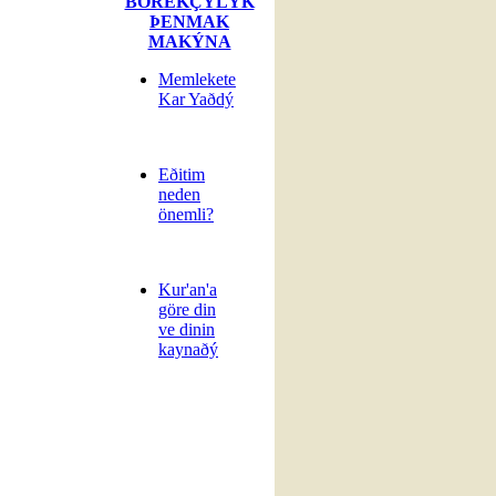
BÖREKÇÝLÝK
ÞENMAK
MAKÝNA
Memlekete
Kar Yaðdý
Eðitim
neden
önemli?
Kur'an'a
göre din
ve dinin
kaynaðý