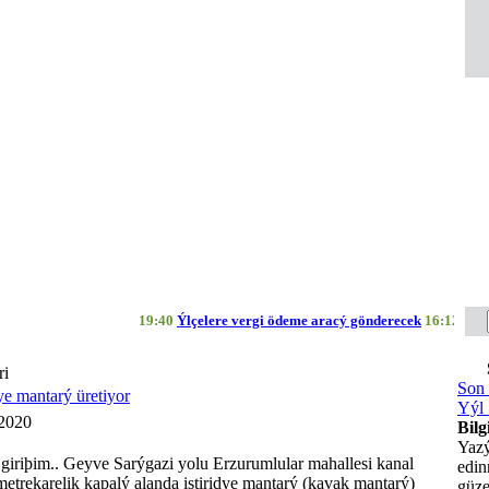
19:40
Ýlçelere vergi ödeme aracý gönderecek
16:12
Geyve B
ri
Son 
ye mantarý üretiyor
Yýl 
 2020
Bilg
Yazý
giriþim.. Geyve Sarýgazi yolu Erzurumlular mahallesi kanal
edi
etrekarelik kapalý alanda istiridye mantarý (kavak mantarý)
güze