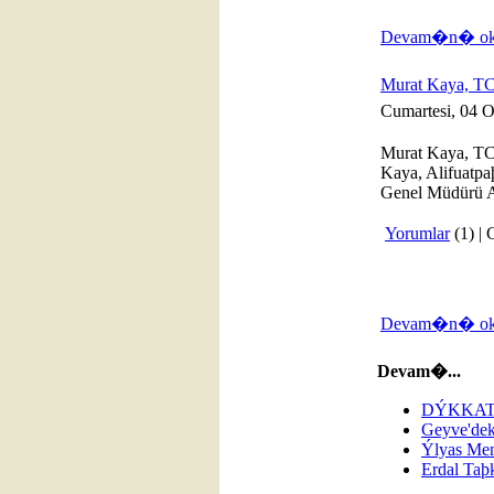
Devam�n� oku
Murat Kaya, TC
Cumartesi, 04 
Murat Kaya, TC
Kaya, Alifuatpa
Genel Müdürü A
Yorumlar
(1) |
Devam�n� oku
Devam�...
DÝKKAT! 
Geyve'dek
Ýlyas Mem
Erdal Taþk