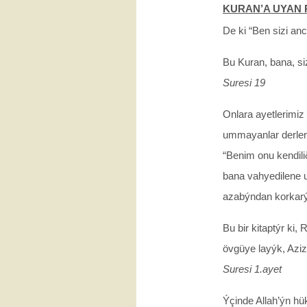
KURAN’A UYAN RE
De ki “Ben sizi an
Bu Kuran, bana, si
Suresi 19
Onlara ayetlerimi
ummayanlar derler 
“Benim onu kendil
bana vahyedilene
azabýndan korkar
Bu bir kitaptýr ki,
övgüye layýk, Aziz
Suresi 1.ayet
Ýçinde Allah’ýn h