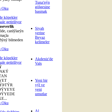
Tuna'nýn
gölgesine
u Oku
basmak
e köpekler
hale getiriliyor
severlik
Siyah
lde, canlýlarýn
yerine
maçla
Beyaz
ýðýný bilmeden
kelimeler
u Oku
e köpekler
Akdeniz'de
hale getiriliyor
Vals
Ý
AKÝ
TAN
YET
Yeni bir
ÝÞTÝR
yýl ve
DÝYEYE
yeni
DÝYEDE
umutlar
E...
u Oku
Al
i'de deðiþim