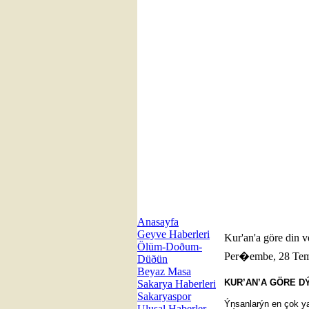
Anasayfa
Geyve Haberleri
Kur'an'a göre din 
Ölüm-Doðum-
Per�embe, 28 Te
Düðün
Beyaz Masa
KUR’AN’A GÖRE D
Sakarya Haberleri
Sakaryaspor
Ýnsanlarýn en çok ya
Ulusal Haberler