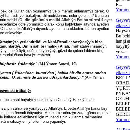
E...
Yorum
zel þekilde Kur’an dan okumamýz ve bilmemiz anlamamýz gerek. O
ýl tarif ediliyor bakalým. Bilmediklerimiz neler görelim ? Bunu en
ünün sahibi
(O, din gününün maliki Allah'ýn Fatiha süresi 4.ayet
Geyve'd
neceðimize göre yorumsuz olarak konu baþlýklarý altýnda ayetleri
etkisiz 
 halde söz Allah’ýn diyerek ayetleri alta ekledim. Lütfen ayetleri
Hayvan
 ve anlayalým…
Bu þeki
hangi a
ýtratýmýza yerleþtirdiði ve Nebi-Resuller vasýtasýyla bize
bayýlt
kanunlardýr. Dinin sahibi (maliki) Allah, muhatabý insandýr.
 iyi ile kötüyü, doðru ile yanlýþý, güzel ile çirkini bildirmektir,
ve s...
et mutluluðuna kavuþturmaktýr.
Yorum
 þüphesiz Ýslâmdýr."
(Al-i Ýmran Suresi, 19)
Geyve'd
etkisiz 
iyetten ( Ýslam’dan, kuran’dan ) baþka bir din ararsa ondan
ektir. O, ahirette de zarara uðrayanlardandýr."
(Al-i Ýmran
BELL
ORAD
YURT
asýndaki irtibattýr
ÞÝKA
GELM
 ve toplumsal hayatýný düzenleyen Cenab-ý Hakk’ýn ilahi
BELE
sanýn sahibi ve yaratýcýsý Allah’týr. Elbette Allah'ýn kanunlarý
BELE
 için en önemli ihtiyaçtýr. Mesela bir cihazýn zarar görmemesi ve
GEREK
de istifade edilebilmesi için mühendisinin kullanma talimatýna
Yorum
kü o cihazý en iyi bilen, onu yapandýr.
Ak Part