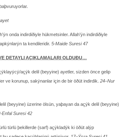
baþvuruyorlar.
.ayet
h’ýn onda indirdiðiyle hükmetsinler. Allah’ýn indirdiðiyle
kýnlarýn ta kendileridir.
5-Maide Suresi 47
 VE DETAYLI AÇIKLAMALARI OLDUÐU…
ýklayýcý/açýk delil (beyyine) ayetler, sizden önce gelip
r ve korunup, sakýnanlar için de bir öðüt indirdik.
24–Nur
 delil (beyyine) üzerine ölsün, yaþayan da açýk delil (beyyine)
-Enfal Suresi 42
rlü türlü þekillerde (sarf) açýkladýk ki öðüt alýp
at bu sadece kaçýþlarýný artýrýyor.
17–Ýsra Suresi 41