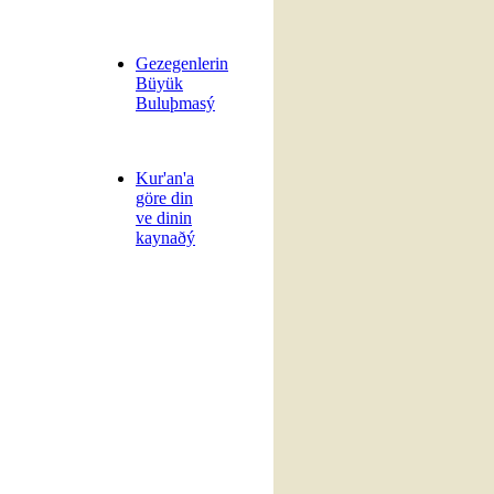
Gezegenlerin
Büyük
Buluþmasý
Kur'an'a
göre din
ve dinin
kaynaðý