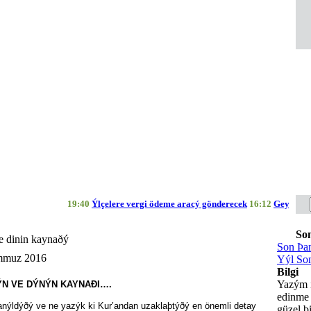
19:40
Ýlçelere vergi ödeme aracý gönderecek
16:12
Geyve Belediyes
So
ve dinin kaynaðý
Son Þan
mmuz 2016
Yýl So
Bilgi
Yazým i
ÝN VE DÝNÝN KAYNAÐI….
edinme
nýldýðý ve ne yazýk ki Kur’andan uzaklaþtýðý en önemli detay
güzel b