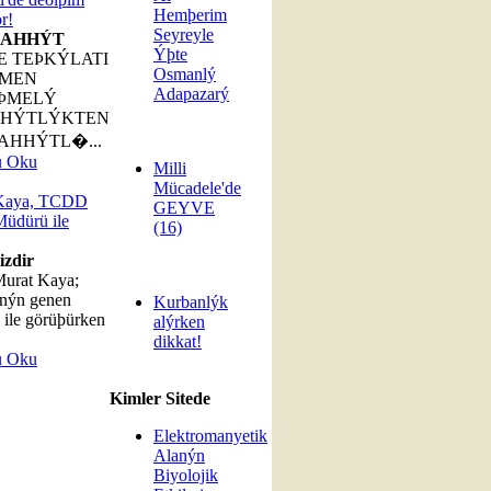
Hemþerim
r!
Seyreyle
AHHÝT
Ýþte
E TEÞKÝLATI
Osmanlý
MEN
Adapazarý
ÞMELÝ
HÝTLÝKTEN
AHHÝTL�...
u Oku
Milli
Mücadele'de
Kaya, TCDD
GEYVE
üdürü ile
(16)
izdir
Murat Kaya;
ýn genen
Kurbanlýk
ile görüþürken
alýrken
dikkat!
u Oku
Kimler Sitede
Elektromanyetik
Alanýn
Biyolojik