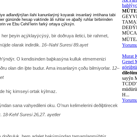
baþlýyo
MÜTE
ye adlandýrýlan ilahi kanunlarýný koyarak insanlarý imtihana tabi
GEYV
er gününde hesap vaktinde âli ruhlar ve aþaðý ruhlar birbirinden
TAMA
erin ve Ebu Cehil’lerin farký ortaya çýksýn.
DEÐÝ
MÜCA
 her þeyin açýklayýcýsý, bir doðruya iletici, bir rahmet,
MÜTE
üjde olarak indirdik.
16–Nahl Suresi 89.ayet
Yorum
Murat 
h’ýndýr. O kendisinden baþkasýna kulluk etmemenizi
Genel M
görüþtü
ðru olan din iþte budur. Ama insanlarýn çoðu bilmiyorlar.
12–
dileðim
et
sayýn 
TCDD'n
müdürü 
e hiç kimseyi ortak kýlmaz.
H...
Yorum
ýndan sana vahyedileni oku. O’nun kelimelerini deðiþtirecek
r.
18-Kehf Suresi 26,27. ayetler
m doðruluk, hem adalet bakýmýndan tamamlanmýþtýr.