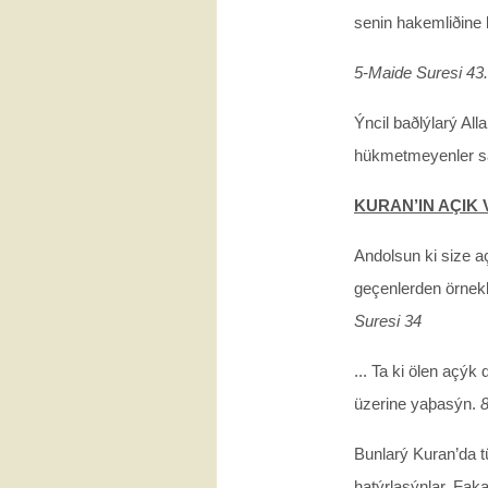
senin hakemliðine 
5-Maide Suresi 43
Ýncil baðlýlarý Alla
hükmetmeyenler sap
KURAN’IN AÇIK
Andolsun ki size aç
geçenlerden örnekle
Suresi 34
... Ta ki ölen açýk
üzerine yaþasýn.
8
Bunlarý Kuran’da tü
hatýrlasýnlar. Fak