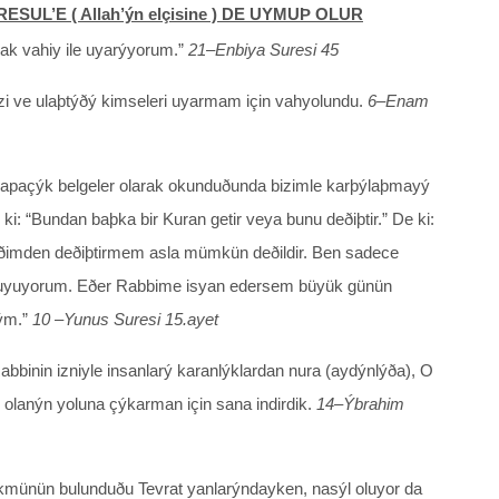
SUL’E ( Allah’ýn elçisine ) DE UYMUÞ OLUR
cak vahiy ile uyarýyorum.”
21–Enbiya Suresi 45
zi ve ulaþtýðý kimseleri uyarmam için vahyolundu.
6–Enam
z apaçýk belgeler olarak okunduðunda bizimle karþýlaþmayý
ki: “Bundan baþka bir Kuran getir veya bunu deðiþtir.” De ki:
iðimden deðiþtirmem asla mümkün deðildir. Ben sadece
 uyuyorum. Eðer Rabbime isyan edersem büyük günün
ým.”
10 –Yunus Suresi 15.ayet
 Rabbinin izniyle insanlarý karanlýklardan nura (aydýnlýða), O
 olanýn yoluna çýkarman için sana indirdik.
14–Ýbrahim
ükmünün bulunduðu Tevrat yanlarýndayken, nasýl oluyor da