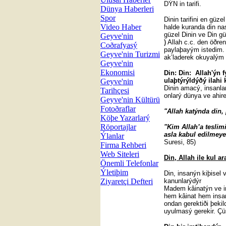
DÝN in tarifi.
Dünya Haberleri
Spor
Dinin tarifini en gü
Video Haber
halde kuranda din nas
güzel Dinin ve Din g
Geyve'nin
)
Allah c.c. den öðre
Coðrafyasý
paylaþayým istedim. O
Geyve'nin Turizmi
ak’laderek okuyalým
Geyve'nin
Ekonomisi
Din: Din: Allah'ýn f
ulaþtýrýldýðý ilahi 
Geyve'nin
Dinin amacý, insanlarý
Tarihçesi
onlarý dünya ve ahir
Geyve'nin Kültürü
Fotoðraflar
"Allah katýnda din,
Köþe Yazarlarý
Röportajlar
"Kim Allah’a teslim
asla kabul edilmeyec
Ýlanlar
Suresi, 85)
Firma Rehberi
Web Siteleri
Din, Allah ile kul ar
Önemli Telefonlar
Ýletiþim
Din, insanýn kiþisel
Ziyaretçi Defteri
kanunlarýdýr
Madem kâinatýn ve in
hem kâinat hem insan
ondan gerektiði þekil
uyulmasý gerekir. Çün