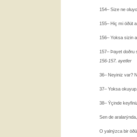
154– Size ne oluy
155– Hiç mi öðüt 
156– Yoksa sizin ap
157– Þayet doðru s
156-157. ayetler
36– Neyiniz var? 
37– Yoksa okuyup,
38– Ýçinde keyfini
Sen de aralarýnda, 
O yalnýzca bir öðü