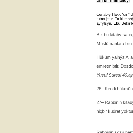
Din bir imtihandýr
Cenab-ý Hakk “din” di
tutmuþtur. Ta ki mahþ
ayrýlsýn. Ebu Bekir’l
Biz bu kitabý sana,
Müslümanlara bir m
Hüküm yalnýz Alla
emretmiþtir. Dosdo
Yusuf Suresi 40.ay
26– Kendi hükmünd
27– Rabbinin kitab
hiçbir kudret yoktu
Rabbinin sözü he