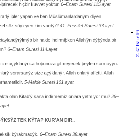
iþtirecek hiçbir kuvvet yoktur.
6–Enam Suresi 115.ayet
ararlý iþler yapan ve ben Müslümanlardaným diyen
el söz söyleyen kim vardýr?
41–Fussilet Suresi 33.ayet
D
etaylandýrýlmýþ bir halde indirmiþken Allah’ýn dýþýnda bir
P
i
ým?
6–Enam Suresi 114.ayet
g
, size açýklanýnca hoþunuza gitmeyecek þeyleri sormayýn.
nlarý sorarsanýz size açýklanýr. Allah onlarý affetti. Allah
rhametlidir.
5-Maide Suresi 101.ayet
akta olan Kitab’ý sana indirmemiz onlara yetmiyor mu?
29–
.ayet
ÝKSÝZ TEK KÝTAP KUR’AN DIR..
yi eksik býrakmadýk.
6–Enam Suresi 38.ayet