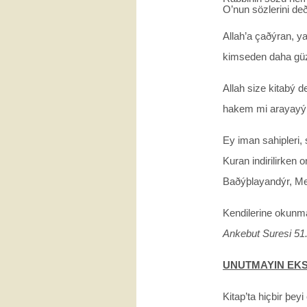
O’nun sözlerini deð
Allah’a çaðýran, y
kimseden daha güz
Allah size kitabý d
hakem mi arayay
Ey iman sahipleri
Kuran indirilirken o
Baðýþlayandýr, Me
Kendilerine okunm
Ankebut Suresi 51
UNUTMAYIN EKS
Kitap’ta hiçbir þe