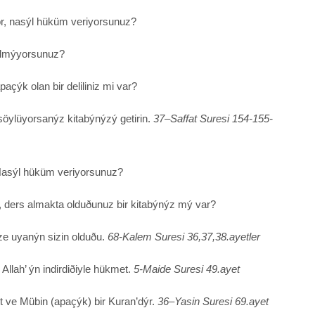
or, nasýl hüküm veriyorsunuz?
almýyorsunuz?
açýk olan bir deliliniz mi var?
öylüyorsanýz kitabýnýzý getirin.
37–Saffat Suresi 154-155-
Nasýl hüküm veriyorsunuz?
 ders almakta olduðunuz bir kitabýnýz mý var?
ze uyanýn sizin olduðu.
68-Kalem Suresi 36,37,38.ayetler
Allah’ ýn indirdiðiyle hükmet.
5-Maide Suresi 49.ayet
t ve Mübin (apaçýk) bir Kuran’dýr.
36–Yasin Suresi 69.ayet