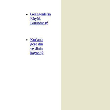
Gezegenlerin
Büyük
Buluþmasý
Kur'an'a
göre din
ve dinin
kaynaðý