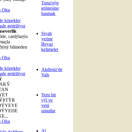
Tuna'nýn
gölgesine
u Oku
basmak
e köpekler
hale getiriliyor
severlik
Siyah
lde, canlýlarýn
yerine
maçla
Beyaz
ýðýný bilmeden
kelimeler
u Oku
e köpekler
Akdeniz'de
hale getiriliyor
Vals
Ý
AKÝ
TAN
YET
Yeni bir
ÝÞTÝR
yýl ve
DÝYEYE
yeni
DÝYEDE
umutlar
E...
u Oku
Al
i'de deðiþim