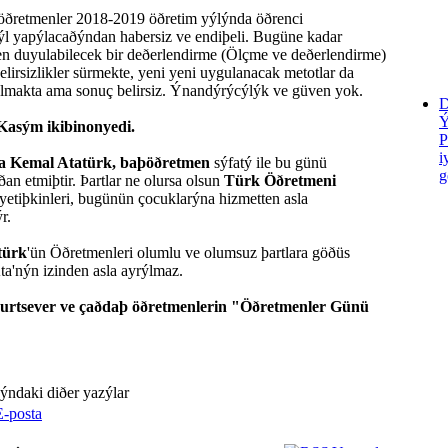
, öðretmenler 2018-2019 öðretim yýlýnda öðrenci
sýl yapýlacaðýndan habersiz ve endiþeli. Bugüne kadar
n duyulabilecek bir deðerlendirme (Ölçme ve deðerlendirme)
irsizlikler sürmekte, yeni yeni uygulanacak metotlar da
makta ama sonuç belirsiz. Ýnandýrýcýlýk ve güven yok.
D
Kasým ikibinonyedi.
P
i
a Kemal Atatürk, baþöðretmen
sýfatý ile bu günü
g
n etmiþtir. Þartlar ne olursa olsun
Türk Öðretmeni
etiþkinleri, bugünün çocuklarýna hizmetten asla
r.
türk
'ün Öðretmenleri olumlu ve olumsuz þartlara göðüs
Ata'nýn izinden asla ayrýlmaz.
urtsever ve çaðdaþ öðretmenlerin "Öðretmenler Günü
ndaki diðer yazýlar
E-posta