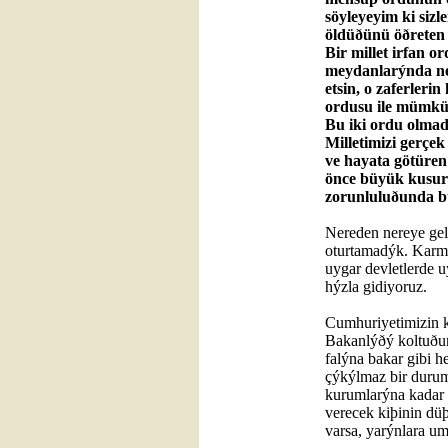
söyleyeyim ki sizl
öldüðünü öðreten
Bir millet irfan 
meydanlarýnda ne 
etsin, o zaferleri
ordusu ile mümkü
Bu iki ordu olmad
Milletimizi gerçe
ve hayata götüren
önce büyük kusurs
zorunluluðunda 
Nereden nereye gel
oturtamadýk. Karmaþ
uygar devletlerde u
hýzla gidiyoruz.
Cumhuriyetimizin 
Bakanlýðý koltuðu
falýna bakar gibi h
çýkýlmaz bir durum
kurumlarýna kadar b
verecek kiþinin dü
varsa, yarýnlara u