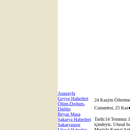
Anasayfa
Geyve Haberleri
24 Kasým Öðretme
Ölüm-Doðum-
Cumartesi, 25 Ka
Düðün
Beyaz Masa
Tarih:14 Temmuz 1
Sakarya Haberleri
içindeyiz. Ulusal 
Sakaryaspor
Mustafa Kemal An
Ulusal Haberler