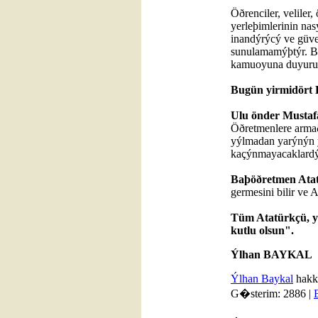
Öðrenciler, veliler
yerleþimlerinin na
inandýrýcý ve güve
sunulamamýþtýr. Bel
kamuoyuna duyurul
Bugün yirmidört 
Ulu önder Mustaf
Öðretmenlere armaða
yýlmadan yarýnýn y
kaçýnmayacaklardý
Baþöðretmen Ata
germesini bilir ve 
Tüm Atatürkçü, y
kutlu olsun".
Ýlhan BAYKAL
Ýlhan Baykal
hakký
G�sterim: 2886 |