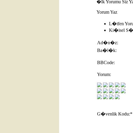
�lk Yorumu Siz 
Yorum Yaz
L�tfen Yor
Ki�isel S�z
Ad�n�z:
Ba�l�k:
BBCode:
Yorum:
G�venlik Kodu:
*