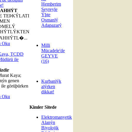
Hemþerim
r!
Seyreyle
AHHÝT
Ýþte
E TEÞKÝLATI
Osmanlý
MEN
Adapazarý
ÞMELÝ
HÝTLÝKTEN
AHHÝTL�...
u Oku
Milli
Mücadele'de
Kaya, TCDD
GEYVE
üdürü ile
(16)
izdir
Murat Kaya;
ýn genen
Kurbanlýk
ile görüþürken
alýrken
dikkat!
u Oku
Kimler Sitede
Elektromanyetik
Alanýn
Biyolojik