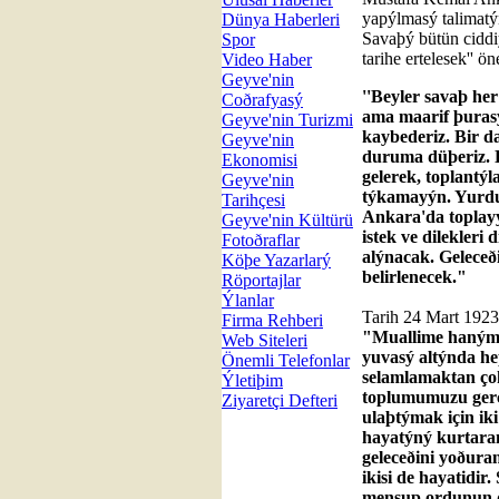
yapýlmasý talimatý
Dünya Haberleri
Savaþý bütün ciddiy
Spor
tarihe ertelesek'' ö
Video Haber
Geyve'nin
''Beyler savaþ he
Coðrafyasý
ama maarif þurasý
Geyve'nin Turizmi
kaybederiz. Bir d
Geyve'nin
duruma düþeriz. 
Ekonomisi
gelerek, toplantýl
Geyve'nin
týkamayýn. Yurdu
Tarihçesi
Ankara'da toplayý
Geyve'nin Kültürü
istek ve dilekleri
Fotoðraflar
alýnacak. Gelece
Köþe Yazarlarý
belirlenecek."
Röportajlar
Ýlanlar
Tarih 24 Mart 1923
Firma Rehberi
"Muallime hanýmla
Web Siteleri
yuvasý altýnda he
Önemli Telefonlar
selamlamaktan ç
Ýletiþim
toplumumuzu gerç
Ziyaretçi Defteri
ulaþtýmak için iki
hayatýný kurtaran
geleceðini yoðura
ikisi de hayatidir
mensup ordunun d