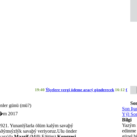
19:40
Ýlçelere vergi ödeme aracý gönderecek
16:12
Geyve Bel
So
nler günü (mü?)
Son Þan
s�m 2017
Yýl So
Bilgi
Yazým i
921. Yunanlýlarla ölüm kalým savaþý
edinme
baðýmsýzlýk savaþý veriyoruz.Ulu önder
güzel b
kara'da
Maarif
(Milli Eðitim)
Kongresi