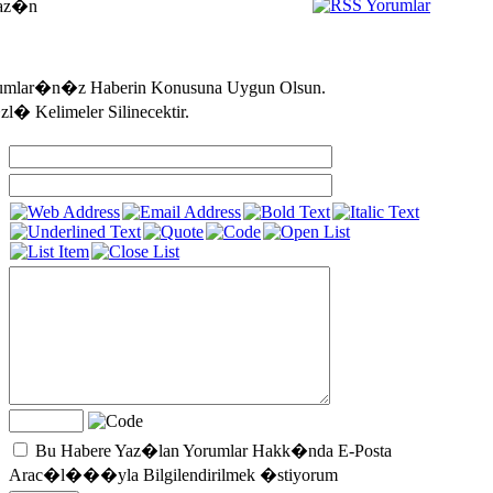
Yaz�n
umlar�n�z Haberin Konusuna Uygun Olsun.
l� Kelimeler Silinecektir.
Bu Habere Yaz�lan Yorumlar Hakk�nda E-Posta
Arac�l���yla Bilgilendirilmek �stiyorum