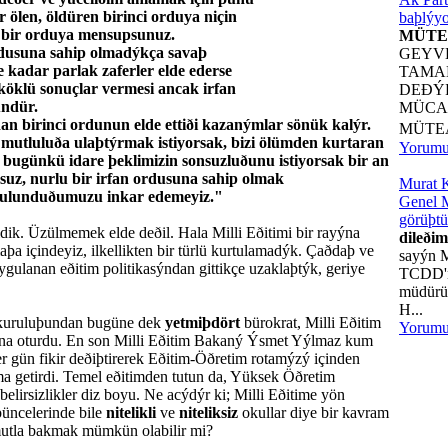
er ölen, öldüren birinci orduya niçin
baþlýyo
 bir orduya mensupsunuz.
MÜTE
ordusuna sahip olmadýkça savaþ
GEYV
kadar parlak zaferler elde ederse
TAMA
n köklü sonuçlar vermesi ancak irfan
DEÐÝ
ndür.
MÜCA
an birinci ordunun elde ettiði kazanýmlar sönük kalýr.
MÜTE
k mutluluða ulaþtýrmak istiyorsak, bizi ölümden kurtaran
Yorum
 bugünkü idare þeklimizin sonsuzluðunu istiyorsak bir an
uz, nurlu bir irfan ordusuna sahip olmak
Murat 
bulunduðumuzu inkar edemeyiz."
Genel M
görüþtü
dik. Üzülmemek elde deðil. Hala Milli Eðitimi bir rayýna
dileðim
a içindeyiz, ilkellikten bir türlü kurtulamadýk. Çaðdaþ ve
sayýn 
ygulanan eðitim politikasýndan gittikçe uzaklaþtýk, geriye
TCDD'n
müdürü 
H...
kuruluþundan bugüne dek
yetmiþdört
bürokrat, Milli Eðitim
Yorum
na oturdu. En son Milli Eðitim Bakaný Ýsmet Yýlmaz kum
er gün fikir deðiþtirerek Eðitim-Öðretim rotamýzý içinden
a getirdi. Temel eðitimden tutun da, Yüksek Öðretim
elirsizlikler diz boyu. Ne acýdýr ki; Milli Eðitime yön
þüncelerinde bile
nitelikli
ve
niteliksiz
okullar diye bir kavram
mutla bakmak mümkün olabilir mi?