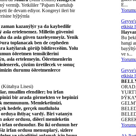
E...
ný vermiþ. Yetkililer ''Paþam Kurtuluþ
Yorum
eti ile devam ediyor. Kongreyi ileri bir
nerisine hýþýmla
Geyve'd
r zaman kazanýlýr ya da kaybedilir
etkisiz 
 asla ertelenemez. Milletin güvenini
Hayvan
aha da asla güven tazeleyemeyiz. Yenik
Bu þeki
Þura toplanacak ben de cepheden
hangi a
ara katýlarak görüþ bildireceðim. Yolu
bayýlt
mun öðretmen temsilcilerini
ve s...
n, asla ertelemeyin. Öðretmenlerin
Yorum
 dinlenerek, çözüm üretilecek ve sonuç
ðimizin durumu öðretmenlerce
Geyve'd
etkisiz 
BELL
 (Kütahya Lisesi)
ORAD
r, muallim efendiler; bu irfan
YURT
pinizi bir arada görmekten ve hepinizi
ÞÝKA
ok memnunum. Memleketimizi,
GELM
ek hedefe, gerçek mutluluða
BELE
 orduya ihtiyaç vardý. Biri vatanýn
BELE
 asker ordusu, diðeri memleketin
GEREK
n irfan ordusudur. Bu iki ordunun her
Yorum
. Siz irfan ordusu mensuplarý, sizlere
eðer ve yüceliðini anlamak için þunu
Ak Part