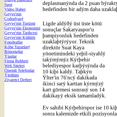
deplasmanýnda da 2 puan býrakt
Spor
hedefinden bir adým daha uzakla
Video Haber
Geyve'nin
Coðrafyasý
Ligde aldýðý üst üste kötü
Geyve'nin Turizmi
Geyve'nin Ekonomisi
sonuçlar Sakaryaspor'u
Geyve'nin Tarihçesi
þampiyonluk hedefinden
Geyve'nin Kültürü
uzaklaþtýrýyor. Teknik
Fotoðraflar
Köþe Yazarlarý
direktör Suat Kaya
Röportajlar
yönetimindeki yeþil-siyahlý
Ýlanlar
takýmýmýz Kýrþehir
Firma Rehberi
belediyespor karþýsýnda da
Web Siteleri
Önemli Telefonlar
10 kiþi kaldý. Taþkýn
Ýletiþim
Ýlter'in 76'ncý dakikada
Ziyaretçi Defteri
ikinci sarý karttan kýrmýzý
kart görmesi sonrasý son 14
dakikayý eksik tamamladýk.
Ev sahibi Kýrþehirspor ise 10 k
sonra kalemizde etkili pozisyonl