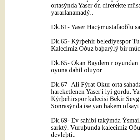
ortasýnda Yaser ön direrekte müs
yararlanamadý..
Dk.61- Yaser Hacýmustafaoðlu sar
Dk.65- Kýrþehir belediyespor Tur
Kalecimiz Oðuz baþarýlý bir müd
Dk.65- Okan Baydemir oyundan 
oyuna dahil oluyor
Dk.67- Ali Fýrat Okur orta sahad
hareketlenen Yaser'i iyi gördü. Y
Kýrþehirspor kalecisi Bekir Sevg
Sonrasýnda ise yan hakem ofsayt
Dk.69- Ev sahibi takýmda Ýsmail
sarktý. Vuruþunda kalecimiz Oðuz
devleþti..