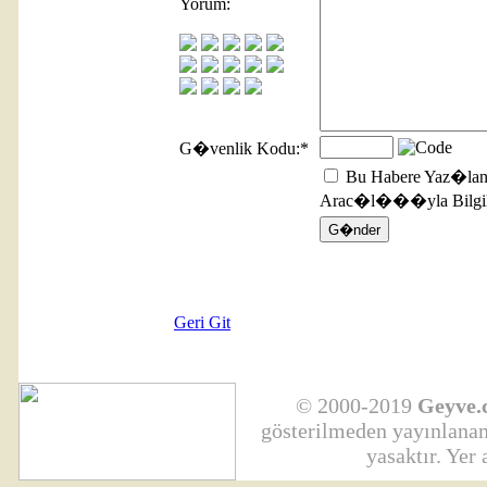
Yorum:
G�venlik Kodu:
*
Bu Habere Yaz�lan
Arac�l���yla Bilgile
Geri Git
© 2000-2019
Geyve.
gösterilmeden yayınlanama
yasaktır. Yer