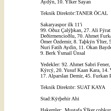
Aydýn, 10. Ýlker Sayan
Teknik Direktör:TANER ÖCAL
Sakaryaspor ilk 11'i
99. Oðuz Çalýþkan, 27. Ali Fýra
Deðirmencioðlu, 70. Ahmet Furk
Ömer Özdemir, 8. Taþkýn Ýlter, 
Nuri Fatih Aydin, 11. Okan Bayd
9. Berk Ýsmail Ünsal
Yedekler: 92. Ahmet Sabri Fener,
Kýrcý, 20. Yusuf Kaan Kara, 14.
17. Alparslan Demir, 45. Furkan 
Teknik Direktör: SUAT KAYA
Stad:Kýrþehir Ahi
Hakemler: Mustafa Ýlker coþku