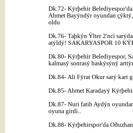
Dk.72- Kýrþehir Belediyespor'da 
Ahmet Bayýndýr oyundan çýktý, 
oldu
Dk.76- Taþkýn Ýlter 2'nci sarýd
atýldý! SAKARYASPOR 10 KÝ
Dk.80- Kýrþehir Belediyespor, S
kalmasý sonrasý baskýsýný arttý
Dk.84- Ali Fýrat Okur sarý kart 
Dk.85- Ahmet Karadayý Kýrþehirs
Dk.87- Nuri fatih Aydýn oyunda
oyuna girdi..
Dk.88- Kýrþehirspor'da Oðuzhan 