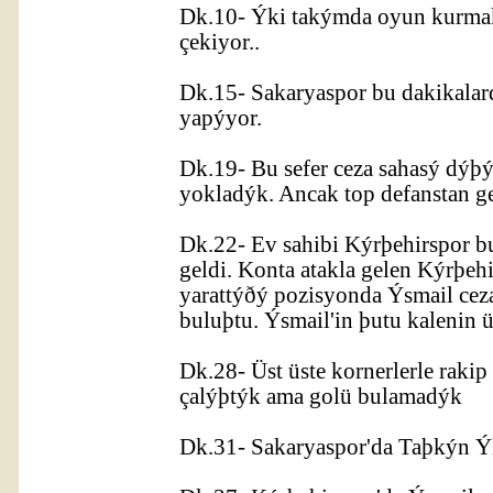
Dk.10- Ýki takýmda oyun kurmak
çekiyor..
Dk.15- Sakaryaspor bu dakikalar
yapýyor.
Dk.19- Bu sefer ceza sahasý dýþý
yokladýk. Ancak top defanstan ge
Dk.22- Ev sahibi Kýrþehirspor bu 
geldi. Konta atakla gelen Kýrþeh
yarattýðý pozisyonda Ýsmail cez
buluþtu. Ýsmail'in þutu kalenin 
Dk.28- Üst üste kornerlerle rakip
çalýþtýk ama golü bulamadýk
Dk.31- Sakaryaspor'da Taþkýn Ýlt