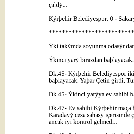
çaldý...
Kýrþehir Belediyespor: 0 - Sakar
*************************
Ýki takýmda soyunma odasýndan 
Ýkinci yarý birazdan baþlayacak.
Dk.45- Kýrþehir Belediyespor iki
baþlayacak. Yaþar Çetin girdi, 
Dk.45- Ýkinci yarýya ev sahibi b
Dk.47- Ev sahibi Kýrþehir maça
Karadayý ceza sahasý içerisinde 
ancak iyi kontrol gelmedi..