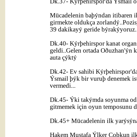
Dk.37- Kýrþehirspor'da Ýsmail o
Mücadelenin baþýndan itibaren i
girmekte oldukça zorlandý..Pozi
39 dakikayý geride býrakýyoruz.
Dk.40- Kýrþehirspor kanat organi
geldi..Gelen ortada Oðuzhan'ýn k
auta çýktý
Dk.42- Ev sahibi Kýrþehirspor'd
Ýsmail þýk bir vuruþ denemek is
vermedi...
Dk.45- Ýki takýmda soyunma odas
gitmemek için oyun temposunu d
Dk.45+ Mücadelenin ilk yarýsýna
Hakem Mustafa Ýlker Coþkun ilk