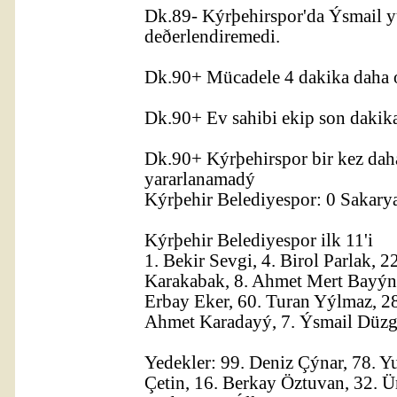
Dk.89- Kýrþehirspor'da Ýsmail y
deðerlendiremedi.
Dk.90+ Mücadele 4 dakika daha 
Dk.90+ Ev sahibi ekip son dakikal
Dk.90+ Kýrþehirspor bir kez da
yararlanamadý
Kýrþehir Belediyespor: 0 Sakary
Kýrþehir Belediyespor ilk 11'i
1. Bekir Sevgi, 4. Birol Parlak, 
Karakabak, 8. Ahmet Mert Bayýnd
Erbay Eker, 60. Turan Yýlmaz, 2
Ahmet Karadayý, 7. Ýsmail Düz
Yedekler: 99. Deniz Çýnar, 78. Y
Çetin, 16. Berkay Öztuvan, 32. Ü