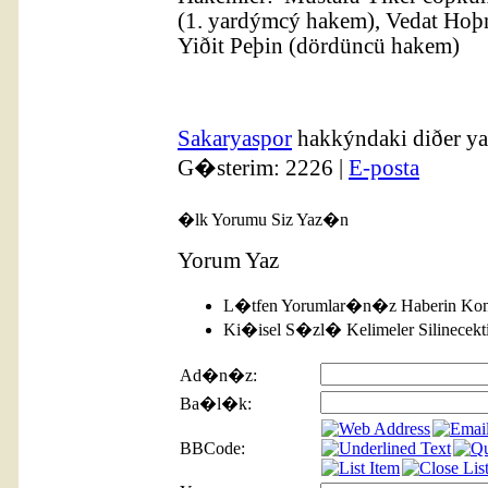
(1. yardýmcý hakem), Vedat Hoþ
Yiðit Peþin (dördüncü hakem)
Sakaryaspor
hakkýndaki diðer ya
G�sterim: 2226 |
E-posta
�lk Yorumu Siz Yaz�n
Yorum Yaz
L�tfen Yorumlar�n�z Haberin Kon
Ki�isel S�zl� Kelimeler Silinecekti
Ad�n�z:
Ba�l�k:
BBCode: