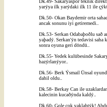
Dk.49- Sakaryaspor teknik direkt
yarýya ilk yarýdaki ilk 11 ile çýk
Dk.50- Okan Baydemir orta sahad
ancak sonunu iyi getiremedi..
Dk.53- Serkan Odabaþoðlu sað ar
yaþadý. Serkan'ýn tedavisi saha
sonra oyuna geri döndü..
Dk.55- Yedek kulübesinde Sakary
hazýrlanýyor..
Dk.56- Berk Ýsmail Ünsal oyund
dahil oldu..
Dk.58- Berkay Can ile uzaklarda
kalecinin kucaðýnda kaldý..
Dk.60- Gole çok yaklaþtýk! Abdul