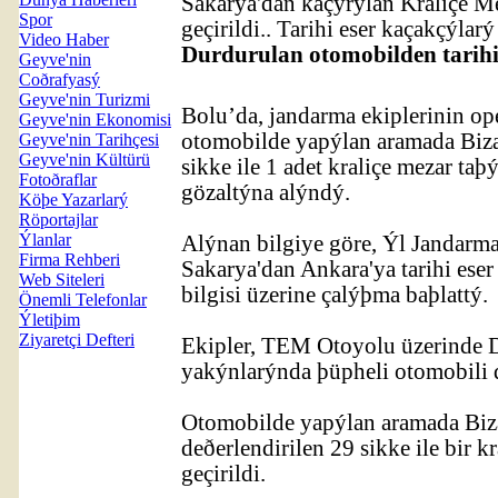
Sakarya'dan kaçýrýlan Kraliçe M
Spor
geçirildi.. Tarihi eser kaçakçýlar
Video Haber
Durdurulan otomobilden tarihi
Geyve'nin
Coðrafyasý
Geyve'nin Turizmi
Bolu’da, jandarma ekiplerinin o
Geyve'nin Ekonomisi
otomobilde yapýlan aramada Biza
Geyve'nin Tarihçesi
Geyve'nin Kültürü
sikke ile 1 adet kraliçe mezar taþ
Fotoðraflar
gözaltýna alýndý.
Köþe Yazarlarý
Röportajlar
Ýlanlar
Alýnan bilgiye göre, Ýl Jandarm
Firma Rehberi
Sakarya'dan Ankara'ya tarihi es
Web Siteleri
bilgisi üzerine çalýþma baþlattý.
Önemli Telefonlar
Ýletiþim
Ziyaretçi Defteri
Ekipler, TEM Otoyolu üzerinde D
yakýnlarýnda þüpheli otomobili 
Otomobilde yapýlan aramada Biz
deðerlendirilen 29 sikke ile bir k
geçirildi.