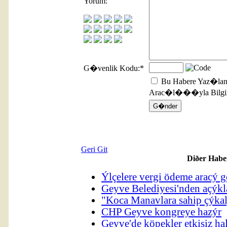
Yorum:
G�venlik Kodu:
*
Bu Habere Yaz�lan
Arac�l���yla Bilgile
Geri Git
Diðer Habe
Ýlçelere vergi ödeme aracý 
Geyve Belediyesi'nden açýkl
"Koca Manavlara sahip çýka
CHP Geyve kongreye hazýr
Geyve'de köpekler etkisiz hal