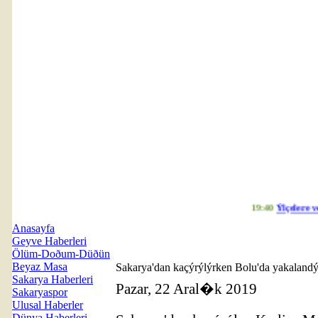
19:40
Ýlçelere ver
Anasayfa
Geyve Haberleri
Ölüm-Doðum-Düðün
Beyaz Masa
Sakarya'dan kaçýrýlýrken Bolu'da yakaland
Sakarya Haberleri
Pazar, 22 Aral�k 2019
Sakaryaspor
Ulusal Haberler
Dünya Haberleri