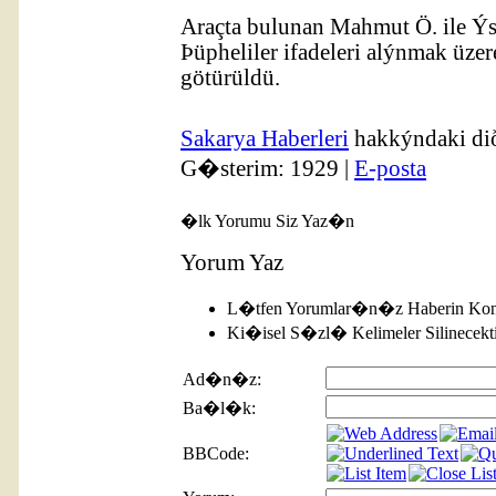
Araçta bulunan Mahmut Ö. ile Ýs
Þüpheliler ifadeleri alýnmak üz
götürüldü.
Sakarya Haberleri
hakkýndaki dið
G�sterim: 1929 |
E-posta
�lk Yorumu Siz Yaz�n
Yorum Yaz
L�tfen Yorumlar�n�z Haberin Kon
Ki�isel S�zl� Kelimeler Silinecekti
Ad�n�z:
Ba�l�k:
BBCode: