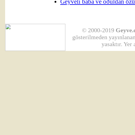
Geyveli baba ve oðuldan özür
© 2000-2019
Geyve.
gösterilmeden yayınlanama
yasaktır. Yer