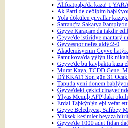
Alifuatpaþa'da kaza! 1 YAR
Ak Parti'de deðiþim baþlýyo
Yola dökülen çuvallar kazay
Satranç'ta Sakarya Þampiyon
Geyve Karaçam'da takdir edi
Geyve'de istiridye mantarý ü
Geyvespor nefes aldý:2-0
Akademisyenin Geyve hatýr
Pamukova'da yýlýn ilk nika
Geyve'de bu kavþakta kaza 
Murat Kaya, TCDD Genel Mü
DÝKKAT! Son gün 31 Ocak
Tapuda yeni dönem baþlýyor
Geyve'deki çekici cinayetin
Ýlyas Memiþ AFP'daki okulu 
Erdal Taþkýn'ýn eþi vefat ett
Geyve Belediyesi, Safibey 
Yüksek kesimler beyaza bür
Geyve'de 1000 adet fidan da