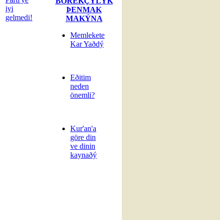
BÖREKÇÝLÝK
iyi
ÞENMAK
gelmedi!
MAKÝNA
Memlekete
Kar Yaðdý
Eðitim
neden
önemli?
Kur'an'a
göre din
ve dinin
kaynaðý