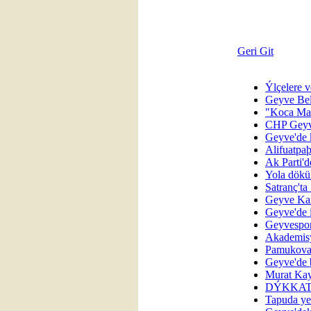
Geri Git
Ýlçelere 
Geyve Bel
"Koca Man
CHP Geyv
Geyve'de k
Alifuatpa
Ak Parti'd
Yola dökü
Satranç't
Geyve Kar
Geyve'de i
Geyvespor
Akademisy
Pamukova'
Geyve'de 
Murat Kay
DÝKKAT! 
Tapuda ye