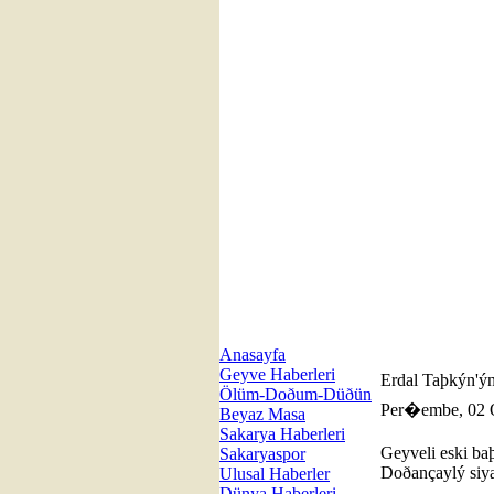
Anasayfa
Geyve Haberleri
Erdal Taþkýn'ýn 
Ölüm-Doðum-Düðün
Per�embe, 02 
Beyaz Masa
Sakarya Haberleri
Geyveli eski ba
Sakaryaspor
Doðançaylý siyas
Ulusal Haberler
Dünya Haberleri