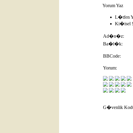
Yorum Yaz
L�tfen 
Ki�isel 
Ad�n�z:
Ba�l�k:
BBCode:
Yorum:
G�venlik Kod