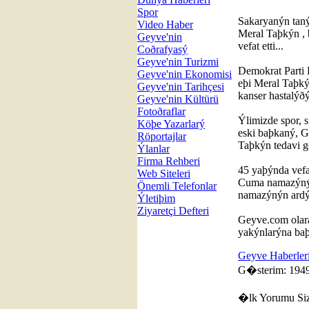
Spor
Sakaryanýn taný
Video Haber
Meral Taþkýn , 
Geyve'nin
vefat etti...
Coðrafyasý
Geyve'nin Turizmi
Demokrat Parti
Geyve'nin Ekonomisi
eþi Meral Taþký
Geyve'nin Tarihçesi
kanser hastalýðý
Geyve'nin Kültürü
Fotoðraflar
Ýlimizde spor, 
Köþe Yazarlarý
eski baþkaný, G
Röportajlar
Taþkýn tedavi g
Ýlanlar
Firma Rehberi
45 yaþýnda vef
Web Siteleri
Cuma namazýný 
Önemli Telefonlar
namazýnýn ardýn
Ýletiþim
Ziyaretçi Defteri
Geyve.com olara
yakýnlarýna baþ
Geyve Haberler
G�sterim: 1949
�lk Yorumu Si