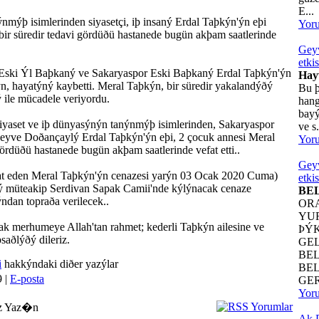
E...
nmýþ isimlerinden siyasetçi, iþ insaný Erdal Taþkýn'ýn eþi
Yor
bir süredir tedavi gördüðü hastanede bugün akþam saatlerinde
Geyv
etkis
 Eski Ýl Baþkaný ve Sakaryaspor Eski Baþkaný Erdal Taþkýn'ýn
Hay
n, hayatýný kaybetti. Meral Taþkýn, bir süredir yakalandýðý
Bu þ
 ile mücadele veriyordu.
hang
bayý
siyaset ve iþ dünyasýnýn tanýnmýþ isimlerinden, Sakaryaspor
ve s.
eyve Doðançaylý Erdal Taþkýn'ýn eþi, 2 çocuk annesi Meral
Yor
ördüðü hastanede bugün akþam saatlerinde vefat etti..
Geyv
at eden Meral Taþkýn'ýn cenazesi yarýn 03 Ocak 2020 Cuma)
etkis
müteakip Serdivan Sapak Camii'nde kýlýnacak cenaze
BE
dan topraða verilecek..
OR
YU
k merhumeye Allah'tan rahmet; kederli Taþkýn ailesine ve
ÞÝ
saðlýðý dileriz.
GE
BE
i
hakkýndaki diðer yazýlar
BE
 |
E-posta
GER
Yor
z Yaz�n
Ak P