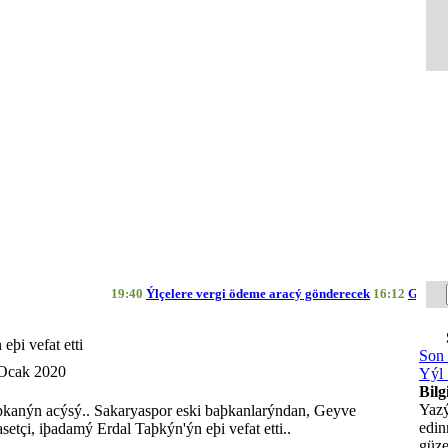
19:40
Ýlçelere vergi ödeme aracý gönderecek
16:12
Geyve Bel
eþi vefat etti
Son 
Ocak 2020
Yýl 
Bilg
Yazý
þkanýn acýsý.. Sakaryaspor eski baþkanlarýndan, Geyve
edi
etçi, iþadamý Erdal Taþkýn'ýn eþi vefat etti..
güze