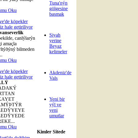
Tuna'nýn
gölgesine
umu Oku
basmak
e'de köpekler
iz hale getiriliyor
vanseverlik
Siyah
ekilde, canlýlarýn
yerine
i amaçla
Beyaz
ltýðýný bilmeden
kelimeler
..
umu Oku
e'de köpekler
Akdeniz'de
iz hale getiriliyor
Vals
LLÝ
ADAKÝ
RTTAN
KAYET
Yeni bir
LMÝÞTÝR
yýl ve
LEDÝYEYE
yeni
LEDÝYEDE
umutlar
EKE...
umu Oku
Kimler Sitede
arti'de deðiþim