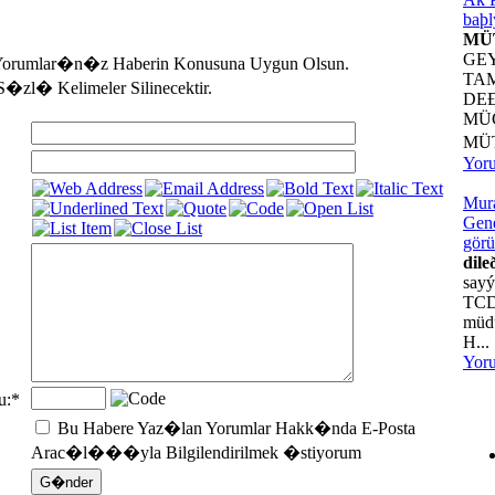
baþl
MÜ
GE
Yorumlar�n�z Haberin Konusuna Uygun Olsun.
TA
S�zl� Kelimeler Silinecektir.
DE
MÜ
MÜ
Yor
Mur
Gene
görü
dile
sayý
TCD
müdü
H...
Yor
u:
*
Bu Habere Yaz�lan Yorumlar Hakk�nda E-Posta
Arac�l���yla Bilgilendirilmek �stiyorum