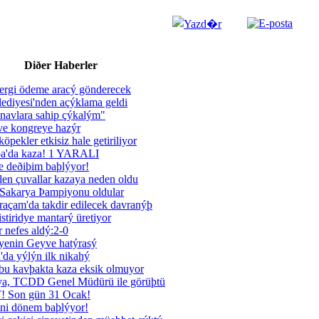
Diðer Haberler
vergi ödeme aracý gönderecek
ediyesi'nden açýklama geldi
avlara sahip çýkalým"
e kongreye hazýr
öpekler etkisiz hale getiriliyor
þa'da kaza! 1 YARALI
e deðiþim baþlýyor!
len çuvallar kazaya neden oldu
a Sakarya Þampiyonu oldular
açam'da takdir edilecek davranýþ
stiridye mantarý üretiyor
 nefes aldý:2-0
enin Geyve hatýrasý
da yýlýn ilk nikahý
bu kavþakta kaza eksik olmuyor
a, TCDD Genel Müdürü ile görüþtü
Son gün 31 Ocak!
ni dönem baþlýyor!