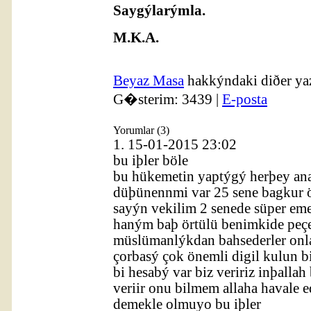
Saygýlarýmla.
M.K.A.
Beyaz Masa
hakkýndaki diðer ya
G�sterim: 3439 |
E-posta
Yorumlar (3)
1.
15-01-2015 23:02
bu iþler böle
bu hükemetin yaptýgý herþey an
düþünennmi var 25 sene bagkur 
sayýn vekilim 2 senede süper em
haným baþ örtülü benimkide peçel
müslümanlýkdan bahsederler onlar
çorbasý çok önemli digil kulun b
bi hesabý var biz veririz inþalla
veriir onu bilmem allaha haval
demekle olmuyo bu iþler