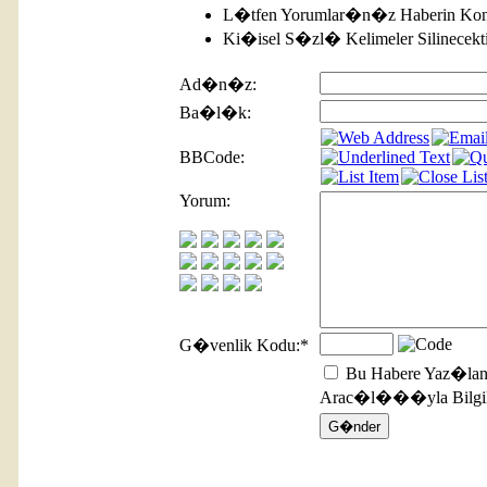
L�tfen Yorumlar�n�z Haberin Kon
Ki�isel S�zl� Kelimeler Silinecekti
Ad�n�z:
Ba�l�k:
BBCode:
Yorum:
G�venlik Kodu:
*
Bu Habere Yaz�lan
Arac�l���yla Bilgile