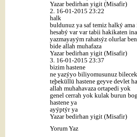
Yazar bedirhan yigit
(Misafir)
2.
16-01-2015 23:22
halk
buldunuz ya saf temiz halký ama 
hesabý var var tabii hakikaten i
yazmayayým rahatsýz olurlar ben
bide allah muhafaza
Yazar bedirhan yigit
(Misafir)
3.
16-01-2015 23:37
bizim hastene
ne yazýyo biliyomusunuz bilecek
teþeküllü hastene geyve devlet h
allah muhahavaza ortapedi yok
genel cerrah yok kulak burun bo
hastene ya
ayýptýr ya
Yazar bedirhan yigit
(Misafir)
Yorum Yaz