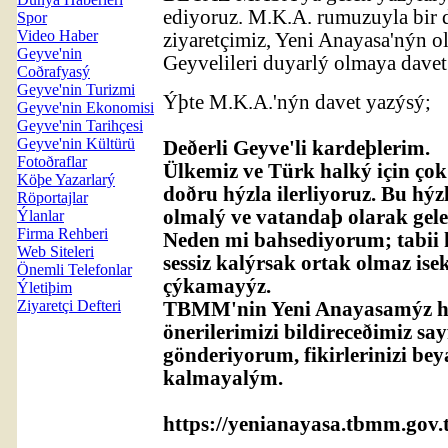
ediyoruz. M.K.A. rumuzuyla bir 
Spor
Video Haber
ziyaretçimiz, Yeni Anayasa'nýn o
Geyve'nin
Geyvelileri duyarlý olmaya davet
Coðrafyasý
Geyve'nin Turizmi
Ýþte M.K.A.'nýn davet yazýsý;
Geyve'nin Ekonomisi
Geyve'nin Tarihçesi
Geyve'nin Kültürü
Deðerli Geyve'li kardeþlerim.
Fotoðraflar
Ülkemiz ve Türk halký için çok 
Köþe Yazarlarý
doðru hýzla ilerliyoruz. Bu hýz
Röportajlar
olmalý ve vatandaþ olarak gele
Ýlanlar
Firma Rehberi
Neden mi bahsediyorum; tabii 
Web Siteleri
sessiz kalýrsak ortak olmaz ise
Önemli Telefonlar
çýkamayýz.
Ýletiþim
Ziyaretçi Defteri
TBMM'nin Yeni Anayasamýz h
önerilerimizi bildireceðimiz say
gönderiyorum, fikirlerinizi beya
kalmayalým.
https://yenianayasa.tbmm.gov.t