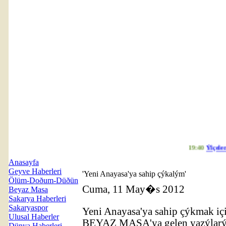
19:40
Ýlçelere 
Anasayfa
Geyve Haberleri
'Yeni Anayasa'ya sahip çýkalým'
Ölüm-Doðum-Düðün
Cuma, 11 May�s 2012
Beyaz Masa
Sakarya Haberleri
Sakaryaspor
Yeni Anayasa'ya sahip çýkmak iç
Ulusal Haberler
BEYAZ MASA'ya gelen yazýlarý
Dünya Haberleri