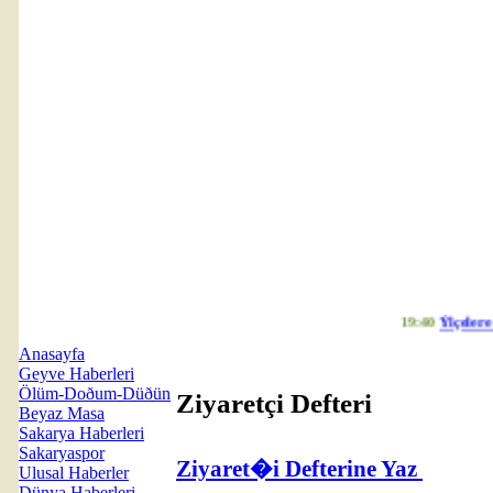
19:40
Ýlçelere v
Anasayfa
Geyve Haberleri
Ölüm-Doðum-Düðün
Ziyaretçi Defteri
Beyaz Masa
Sakarya Haberleri
Sakaryaspor
Ziyaret�i Defterine Yaz
Ulusal Haberler
Dünya Haberleri