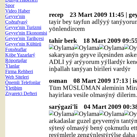
Spor
Video Haber
recep
23 Mart 2009 11:45 | ge
Geyve'nin
tayir bey tayfun adlýyý tanýyoru
Coðrafyasý
Geyve'nin Turizmi
yönlendircem
Geyve'nin Ekonomisi
Geyve'nin Tarihçesi
tahir berk
18 Mart 2009 09:55 
Geyve'nin Kültürü
Fotoðraflar
sakaryanýn geyve ilçesinden as
Köþe Yazarlarý
Röportajlar
ADLI yý arýyorum yýllardýr ke
Ýlanlar
inþallah tanýyan birileri vardýr
Firma Rehberi
Web Siteleri
osman
08 Mart 2009 17:13 | i
Önemli Telefonlar
Tüm MÜSLÜMAN aleminin Miraç
Ýletiþim
Ziyaretçi Defteri
hayirlara vesile olmasýný dileri
sarýgazi'li
04 Mart 2009 00:38
arkadaslar guzel geyvemýn tantý
sýtesý olmasýý bený çokmutlu ett
resýmlerle zengýnlestýrýlse daha