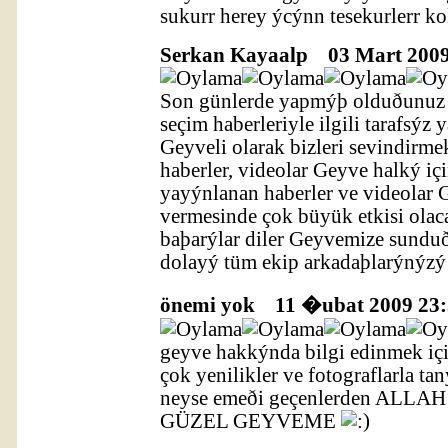
sukurr herey ýcýnn tesekurlerr ko
Serkan Kayaalp
03 Mart 2009 
Son günlerde yapmýþ olduðunuz gü
seçim haberleriyle ilgili tarafsýz
Geyveli olarak bizleri sevindirm
haberler, videolar Geyve halký iç
yayýnlanan haberler ve videolar 
vermesinde çok büyük etkisi ola
baþarýlar diler Geyvemize sundu
dolayý tüm ekip arkadaþlarýnýzý 
önemi yok
11 �ubat 2009 23:3
geyve hakkýnda bilgi edinmek iç
çok yenilikler ve fotograflarla t
neyse emeði geçenlerden ALLA
GÜZEL GEYVEME