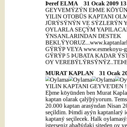
Þeref ELMA
31 Ocak 2009 13
GEYVEMÝZÝN EÞME KÖYÜN
YILIN OTOBÜS KAPTANI OL
JÜRÝSÝNÝN VE SÝZLERÝN 
OYLARLA SEÇÝM YAPILACA
ÝNSANLARINDAN DESTEK
BEKLÝYORUZ...www.kaptanlar
GÝRÝP VEYA www.esmekoyu-g
GÝRÝP 5 ÞUBATA KADAR Ý
OY VEREBÝLÝRSÝNÝZ..TEÞE
MURAT KAPLAN
31 Ocak 20
YILIN KAPTANI GEYVE'DEN !!!
Eþme köyünden ben Murat Kaplan
kaptan olarak çalýþýyorum. Tems
20.000 kaptan arasýndan Nisan 
seçildim. Þimdi ayýn kaptanlarý 
kaptaný seçilecek. Halk oylamas
isterseniz aþaðýdaki siteden oy v