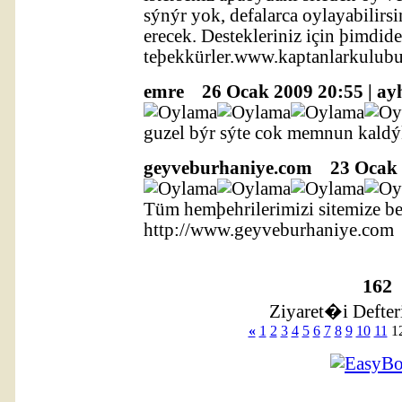
sýnýr yok, defalarca oylayabilirs
erecek. Destekleriniz için þimdid
teþekkürler.www.kaptanlarkulubu
emre
26 Ocak 2009 20:55 | ay
guzel býr sýte cok memnun kaldý
geyveburhaniye.com
23 Ocak 2
Tüm hemþehrilerimizi sitemize be
http://www.geyveburhaniye.com
162
Ziyaret�i Defter
«
1
2
3
4
5
6
7
8
9
10
11
1