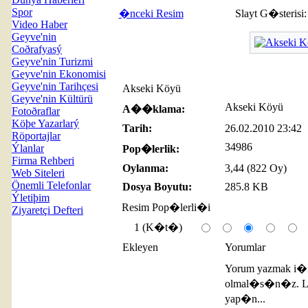
Spor
�nceki Resim
Slayt G�sterisi
Video Haber
Geyve'nin
Coðrafyasý
Geyve'nin Turizmi
Geyve'nin Ekonomisi
Geyve'nin Tarihçesi
Akseki Köyü
Geyve'nin Kültürü
Akseki Köyü
A��klama:
Fotoðraflar
Köþe Yazarlarý
Tarih:
26.02.2010 23:42
Röportajlar
34986
Ýlanlar
Pop�lerlik:
Firma Rehberi
Oylanma:
3,44 (822 Oy)
Web Siteleri
Önemli Telefonlar
Dosya Boyutu:
285.8 KB
Ýletiþim
Resim Pop�lerli�i
Ziyaretçi Defteri
1 (K�t�)
Ekleyen
Yorumlar
Yorum yazmak i�
olmal�s�n�z. L�
yap�n...