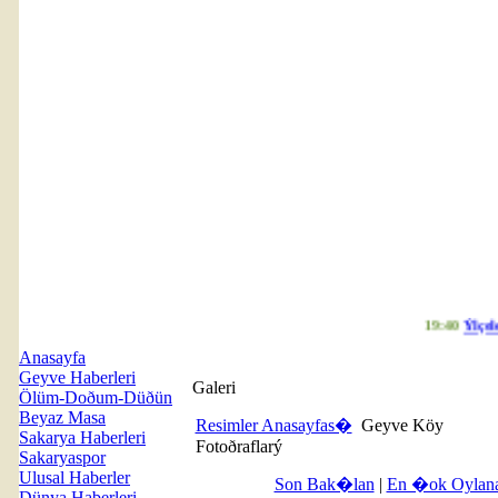
19:40
Ýlçeler
Anasayfa
Geyve Haberleri
Galeri
Ölüm-Doðum-Düðün
Beyaz Masa
Resimler Anasayfas�
Geyve Köy
Sakarya Haberleri
Fotoðraflarý
Sakaryaspor
Ulusal Haberler
Son Bak�lan
|
En �ok Oylan
Dünya Haberleri