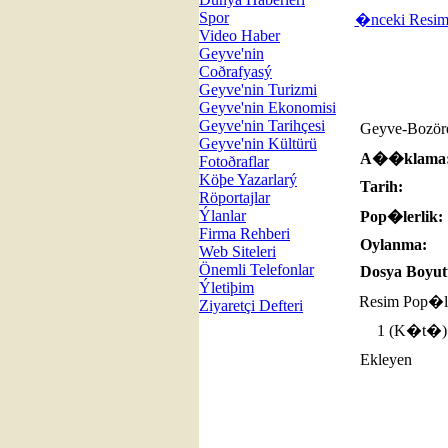
Spor
�nceki Resi
Video Haber
Geyve'nin
Coðrafyasý
Geyve'nin Turizmi
Geyve'nin Ekonomisi
Geyve'nin Tarihçesi
Geyve-Bozör
Geyve'nin Kültürü
A��klama
Fotoðraflar
Köþe Yazarlarý
Tarih:
Röportajlar
Ýlanlar
Pop�lerlik:
Firma Rehberi
Oylanma:
Web Siteleri
Önemli Telefonlar
Dosya Boyut
Ýletiþim
Resim Pop�l
Ziyaretçi Defteri
1 (K�t�)
Ekleyen