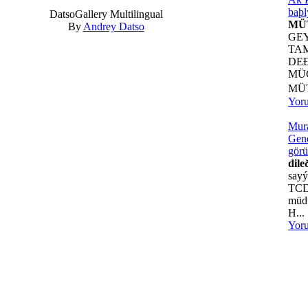
baþl
DatsoGallery Multilingual
MÜ
By
Andrey Datso
GE
TA
DE
MÜ
MÜ
Yor
Mur
Gene
görü
dile
sayý
TCD
müdü
H...
Yor