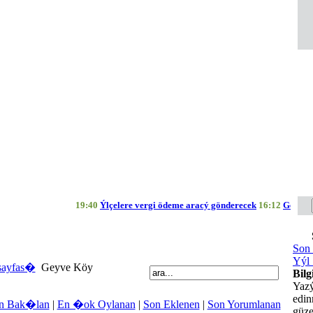
19:40
Ýlçelere vergi ödeme aracý gönderecek
16:12
Geyve Bele
Son 
Yýl 
sayfas�
Geyve Köy
Bilg
Yazý
edi
n Bak�lan
|
En �ok Oylanan
|
Son Eklenen
|
Son Yorumlanan
güze