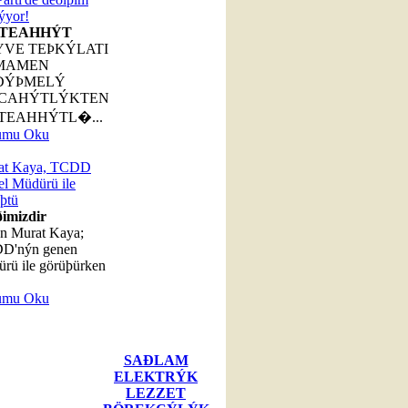
ýyor!
TEAHHÝT
YVE TEÞKÝLATI
MAMEN
ÐÝÞMELÝ
CAHÝTLÝKTEN
TEAHHÝTL�...
umu Oku
at Kaya, TCDD
l Müdürü ile
þtü
ðimizdir
n Murat Kaya;
D'nýn genen
rü ile görüþürken
umu Oku
SAÐLAM
ELEKTRÝK
LEZZET