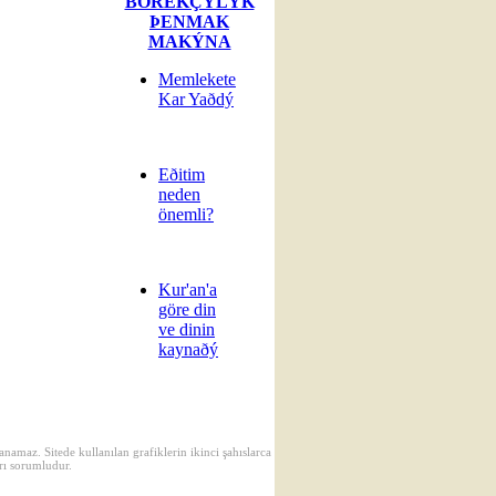
BÖREKÇÝLÝK
ÞENMAK
MAKÝNA
Memlekete
Kar Yaðdý
Eðitim
neden
önemli?
Kur'an'a
göre din
ve dinin
kaynaðý
namaz. Sitede kullanılan grafiklerin ikinci şahıslarca
rı sorumludur.