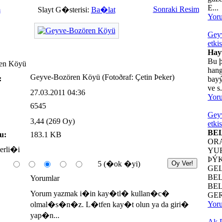
E...
Sonraki Resim
m
Slayt G�sterisi:
Ba�lat
Yor
Geyv
etkis
Hay
Bu þ
en Köyü
hang
Geyve-Bozören Köyü (Fotoðraf: Çetin Þeker)
:
bayý
ve s.
27.03.2011 04:36
Yor
6545
Geyv
3,44 (269 Oy)
etkis
BE
u:
183.1 KB
OR
erli�i
YU
ÞÝ
5 (�ok �yi)
GE
BE
Yorumlar
BE
Yorum yazmak i�in kay�tl� kullan�c�
GER
Yor
olmal�s�n�z. L�tfen kay�t olun ya da giri�
yap�n...
Ak P