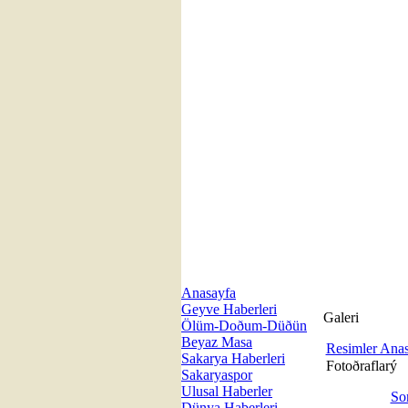
Anasayfa
Geyve Haberleri
Galeri
Ölüm-Doðum-Düðün
Beyaz Masa
Resimler Ana
Sakarya Haberleri
Fotoðraflarý
Sakaryaspor
Ulusal Haberler
So
Dünya Haberleri