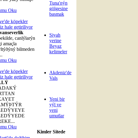
Tuna'nýn
gölgesine
umu Oku
basmak
e'de köpekler
iz hale getiriliyor
vanseverlik
Siyah
ekilde, canlýlarýn
yerine
i amaçla
Beyaz
ltýðýný bilmeden
kelimeler
..
umu Oku
e'de köpekler
Akdeniz'de
iz hale getiriliyor
Vals
LLÝ
ADAKÝ
RTTAN
KAYET
Yeni bir
LMÝÞTÝR
yýl ve
LEDÝYEYE
yeni
LEDÝYEDE
umutlar
EKE...
umu Oku
Kimler Sitede
arti'de deðiþim