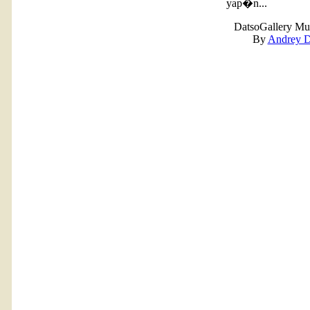
yap�n...
DatsoGallery Mul
By
Andrey D