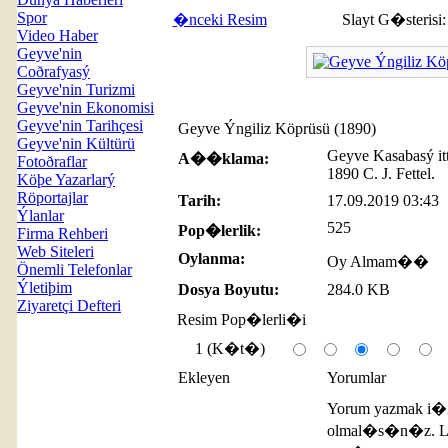
Spor
�nceki Resim
Slayt G�sterisi
Video Haber
Geyve'nin
Coðrafyasý
Geyve'nin Turizmi
Geyve'nin Ekonomisi
Geyve'nin Tarihçesi
Geyve Ýngiliz Köprüsü (1890)
Geyve'nin Kültürü
Geyve Kasabasý itt
A��klama:
Fotoðraflar
1890 C. J. Fettel.
Köþe Yazarlarý
Röportajlar
Tarih:
17.09.2019 03:43
Ýlanlar
525
Pop�lerlik:
Firma Rehberi
Web Siteleri
Oylanma:
Oy Almam��
Önemli Telefonlar
Ýletiþim
Dosya Boyutu:
284.0 KB
Ziyaretçi Defteri
Resim Pop�lerli�i
1 (K�t�)
Ekleyen
Yorumlar
Yorum yazmak i�
olmal�s�n�z. L�