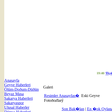
19:40
Ýlçele
Anasayfa
Geyve Haberleri
Galeri
Ölüm-Doðum-Düðün
Beyaz Masa
Resimler Anasayfas�
Eski Geyve
Sakarya Haberleri
Fotoðraflarý
Sakaryaspor
Ulusal Haberler
Son Bak�lan
|
En �ok Oylan
Dünya Haberleri